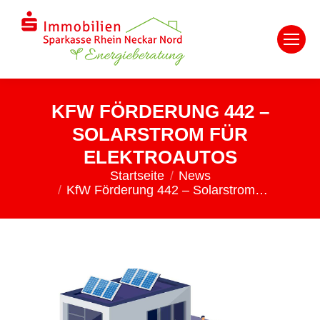
KFW FÖRDERUNG 442 –
SOLARSTROM FÜR
ELEKTROAUTOS
Startseite
News
Du bist hier:
KfW Förderung 442 – Solarstrom…