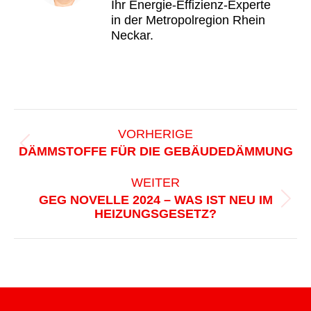
Ihr Energie-Effizienz-Experte
in der Metropolregion Rhein
Neckar.
BEITRAGSNAVIGATION
VORHERIGE
Vorheriger
DÄMMSTOFFE FÜR DIE GEBÄUDEDÄMMUNG
Beitrag:
WEITER
GEG NOVELLE 2024 – WAS IST NEU IM
Nächster
HEIZUNGSGESETZ?
Beitrag: