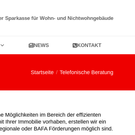
NEWS
KONTAKT
der Sparkasse für Wohn- und Nichtwohngebäude
NEWS
KONTAKT
Startseite
Telefonische Beratung
Du bist hier:
 Möglichkeiten im Bereich der effizienten
 Ihrer Immobilie vorhaben, erstellen wir ein
 regionale oder BAFA Förderungen möglich sind.